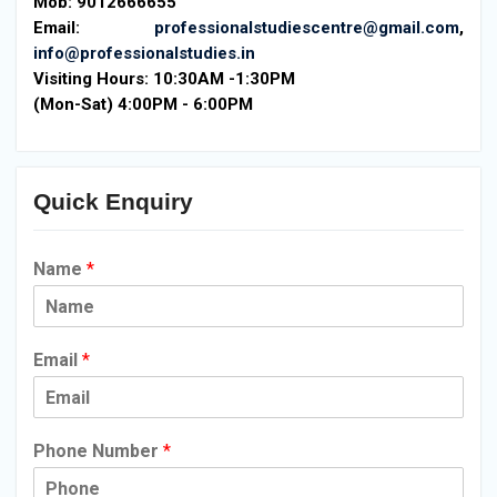
Mob: 9012666655
Email:
professionalstudiescentre@gmail.com
,
info@professionalstudies.in
Visiting Hours:
10:30AM -1:30PM
(Mon-Sat) 4:00PM - 6:00PM
Quick Enquiry
Name
*
Email
*
Phone Number
*