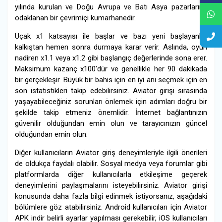
yılında kurulan ve Doğu Avrupa ve Batı Asya pazarlarına
odaklanan bir çevrimiçi kumarhanedir.
Uçak x1 katsayısı ile başlar ve bazı yeni başlayanlar
kalkıştan hemen sonra durmaya karar verir. Aslında, oyun
nadiren x1.1 veya x1.2 gibi başlangıç değerlerinde sona erer.
Maksimum kazanç x100’dür ve genellikle her 90 dakikada
bir gerçekleşir. Büyük bir bahis için en iyi anı seçmek için en
son istatistikleri takip edebilirsiniz. Aviator girişi sırasında
yaşayabileceğiniz sorunları önlemek için adımları doğru bir
şekilde takip etmeniz önemlidir. İnternet bağlantınızın
güvenilir olduğundan emin olun ve tarayıcınızın güncel
olduğundan emin olun.
Diğer kullanıcıların Aviator giriş deneyimleriyle ilgili önerileri
de oldukça faydalı olabilir. Sosyal medya veya forumlar gibi
platformlarda diğer kullanıcılarla etkileşime geçerek
deneyimlerini paylaşmalarını isteyebilirsiniz. Aviator girişi
konusunda daha fazla bilgi edinmek istiyorsanız, aşağıdaki
bölümlere göz atabilirsiniz. Android kullanıcıları için Aviator
APK indir belirli ayarlar yapılması gerekebilir, iOS kullanıcıları