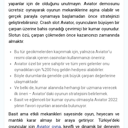
yapanlar için de olduğunu unutmayın. Aviator demosunu
ücretsiz oynayarak oyunun mekaniklerine aşina olabilir ve
gerçek parayla oynamaya başlamadan önce stratejinizi
geliştirebilirsiniz. Crash slot Aviator, oyuncuların büyüyen bir
çarpan üzerine bahis oynadığı çevrimiçi bir kumar oyunudur.
Slotun özü, çarpan çökmeden önce kazancınızı zamanında
almaktır.
Bu tür gecikmelerden kaçınmak için, yalnızca Aviator’u
resmi olarak içeren casinoları kullanmanızı öneririz.
Aviator özel bir yere sahiptir ve tüm yeni gelenler onu
oynadıkları için %200 hoş geldin hediyesi alabilirler.
Böyle durumlarda genelde çok büyük çarpan değerlerine
ulaşmaktadır.
Ve belki de, kumar alanında herhangi bir uzmana verecek
ilk öneri – Aviator’daki oyunun stratejisini belirlemek.
Basit ve eğlenceli bir kumar oyunu olmasıyla Aviator 2022
yılının favori oyunları arasında bulunuyor.
Basit ama etkili mekanikleri sayesinde oyun, heyecanı ve
mantıklı karar almayı bir araya getiriyor. Türkiye’deki
oyuncular için
Aviator oyna
, keyifli ve dinamik bir deneyim