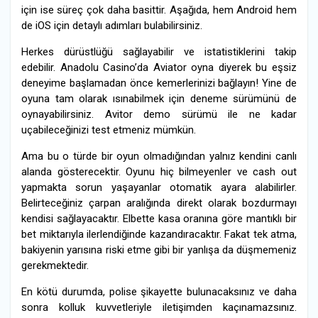
için ise süreç çok daha basittir. Aşağıda, hem Android hem
de iOS için detaylı adımları bulabilirsiniz.
Herkes dürüstlüğü sağlayabilir ve istatistiklerini takip
edebilir. Anadolu Casino’da Aviator oyna diyerek bu eşsiz
deneyime başlamadan önce kemerlerinizi bağlayın! Yine de
oyuna tam olarak ısınabilmek için deneme sürümünü de
oynayabilirsiniz. Avitor demo sürümü ile ne kadar
uçabileceğinizi test etmeniz mümkün.
Ama bu o türde bir oyun olmadığından yalnız kendini canlı
alanda gösterecektir. Oyunu hiç bilmeyenler ve cash out
yapmakta sorun yaşayanlar otomatik ayara alabilirler.
Belirteceğiniz çarpan aralığında direkt olarak bozdurmayı
kendisi sağlayacaktır. Elbette kasa oranına göre mantıklı bir
bet miktarıyla ilerlendiğinde kazandıracaktır. Fakat tek atma,
bakiyenin yarısına riski etme gibi bir yanlışa da düşmemeniz
gerekmektedir.
En kötü durumda, polise şikayette bulunacaksınız ve daha
sonra kolluk kuvvetleriyle iletişimden kaçınamazsınız.