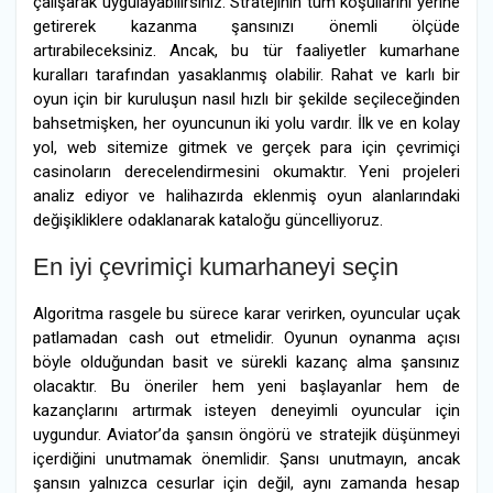
çalışarak uygulayabilirsiniz. Stratejinin tüm koşullarını yerine
getirerek kazanma şansınızı önemli ölçüde
artırabileceksiniz. Ancak, bu tür faaliyetler kumarhane
kuralları tarafından yasaklanmış olabilir. Rahat ve karlı bir
oyun için bir kuruluşun nasıl hızlı bir şekilde seçileceğinden
bahsetmişken, her oyuncunun iki yolu vardır. İlk ve en kolay
yol, web sitemize gitmek ve gerçek para için çevrimiçi
casinoların derecelendirmesini okumaktır. Yeni projeleri
analiz ediyor ve halihazırda eklenmiş oyun alanlarındaki
değişikliklere odaklanarak kataloğu güncelliyoruz.
En iyi çevrimiçi kumarhaneyi seçin
Algoritma rasgele bu sürece karar verirken, oyuncular uçak
patlamadan cash out etmelidir. Oyunun oynanma açısı
böyle olduğundan basit ve sürekli kazanç alma şansınız
olacaktır. Bu öneriler hem yeni başlayanlar hem de
kazançlarını artırmak isteyen deneyimli oyuncular için
uygundur. Aviator’da şansın öngörü ve stratejik düşünmeyi
içerdiğini unutmamak önemlidir. Şansı unutmayın, ancak
şansın yalnızca cesurlar için değil, aynı zamanda hesap