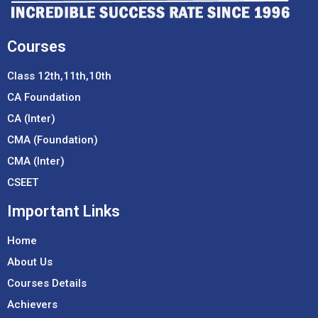
Courses
Class 12th,11th,10th
CA Foundation
CA (Inter)
CMA (Foundation)
CMA (Inter)
CSEET
Important Links
Home
About Us
Courses Details
Achievers