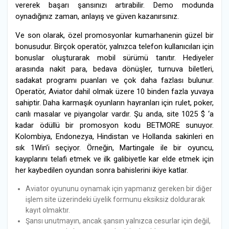
vererek başarı şansınızı artırabilir. Demo modunda
oynadığınız zaman, anlayış ve güven kazanırsınız.
Ve son olarak, özel promosyonlar kumarhanenin güzel bir
bonusudur. Birçok operatör, yalnızca telefon kullanıcıları için
bonuslar oluşturarak mobil sürümü tanıtır. Hediyeler
arasında nakit para, bedava dönüşler, turnuva biletleri,
sadakat programı puanları ve çok daha fazlası bulunur.
Operatör, Aviator dahil olmak üzere 10 binden fazla yuvaya
sahiptir. Daha karmaşık oyunların hayranları için rulet, poker,
canlı masalar ve piyangolar vardır. Şu anda, site 1025 $ ‘a
kadar ödüllü bir promosyon kodu BETMORE sunuyor.
Kolombiya, Endonezya, Hindistan ve Hollanda sakinleri en
sık 1Win’i seçiyor. Örneğin, Martingale ile bir oyuncu,
kayıplarını telafi etmek ve ilk galibiyetle kar elde etmek için
her kaybedilen oyundan sonra bahislerini ikiye katlar.
Aviator oyununu oynamak için yapmanız gereken bir diğer
işlem site üzerindeki üyelik formunu eksiksiz doldurarak
kayıt olmaktır.
Şansı unutmayın, ancak şansın yalnızca cesurlar için değil,