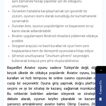
aynı zamanda hesap yapanlar için de olduğunu
unutmayın.
Oynarken hatalarla karşılaşmamak için güvenilir bir
çözüm, oyunun resmi olarak sunulduğu bir kumarhanede
oynamaktır.
Sunulan liste, oyunun popülerliğinin ve başarısının en iyi
kanıtı olarak adlandırılabilir.
Aviator uygulamasını Android cihazlara yüklemek oldukça
pratiktir.
Sezgisel arayüzü ve basit kuralları ile oyun hem yeni
başlayanlara hem de deneyimli oyunculara hitap ediyor.
Şifrenizi unuttuysanız “Unuttum şifremi” seçeneğini
kullanarak kolayca yeni şifre oluşturabilirsiniz.
BaşariBet Aviator oyunu sadece Türkiye’de değil, diğer
→
birçok ülkede de oldukça popülerdir. Aviator oyunu, basit
kuralları ve hızlı temposu ile online casino oyuncuları için
Contact Us
cazip bir seçenektir. Oyuna giriş yapmak, doğru platform
seçimi ve iyi bir strateji ile kazanç sağlamak mümkündür.
Bu rehberde belirtilen adımları izleyerek ve stratejileri
dikkate alarak, oyunun keyfini çıkarabilir ve kazanma
şansınızı artırabilirsiniz aviator bahis. Olimp Casino, 2014