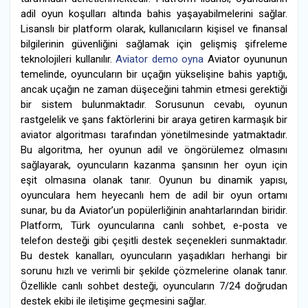
adil oyun koşulları altında bahis yaşayabilmelerini sağlar.
Lisanslı bir platform olarak, kullanıcıların kişisel ve finansal
bilgilerinin güvenliğini sağlamak için gelişmiş şifreleme
teknolojileri kullanılır.
Aviator demo oyna
Aviator oyununun
temelinde, oyuncuların bir uçağın yükselişine bahis yaptığı,
ancak uçağın ne zaman düşeceğini tahmin etmesi gerektiği
bir sistem bulunmaktadır. Sorusunun cevabı, oyunun
rastgelelik ve şans faktörlerini bir araya getiren karmaşık bir
aviator algoritması tarafından yönetilmesinde yatmaktadır.
Bu algoritma, her oyunun adil ve öngörülemez olmasını
sağlayarak, oyuncuların kazanma şansının her oyun için
eşit olmasına olanak tanır. Oyunun bu dinamik yapısı,
oyunculara hem heyecanlı hem de adil bir oyun ortamı
sunar, bu da Aviator’un popülerliğinin anahtarlarından biridir.
Platform, Türk oyuncularına canlı sohbet, e-posta ve
telefon desteği gibi çeşitli destek seçenekleri sunmaktadır.
Bu destek kanalları, oyuncuların yaşadıkları herhangi bir
sorunu hızlı ve verimli bir şekilde çözmelerine olanak tanır.
Özellikle canlı sohbet desteği, oyuncuların 7/24 doğrudan
destek ekibi ile iletişime geçmesini sağlar.