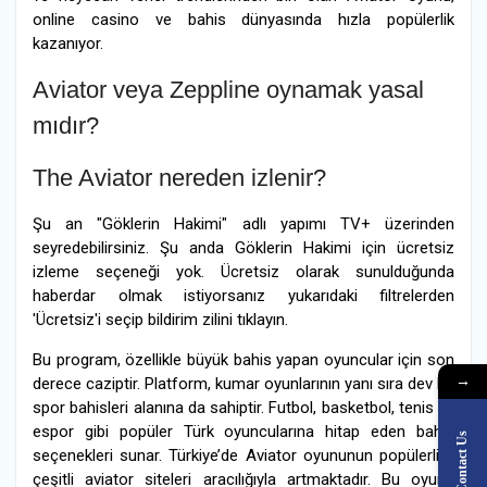
online casino ve bahis dünyasında hızla popülerlik
kazanıyor.
Aviator veya Zeppline oynamak yasal
mıdır?
The Aviator nereden izlenir?
Şu an "Göklerin Hakimi" adlı yapımı TV+ üzerinden
seyredebilirsiniz. Şu anda Göklerin Hakimi için ücretsiz
izleme seçeneği yok. Ücretsiz olarak sunulduğunda
haberdar olmak istiyorsanız yukarıdaki filtrelerden
'Ücretsiz'i seçip bildirim zilini tıklayın.
Bu program, özellikle büyük bahis yapan oyuncular için son
→
derece caziptir. Platform, kumar oyunlarının yanı sıra dev bir
spor bahisleri alanına da sahiptir. Futbol, basketbol, tenis ve
espor gibi popüler Türk oyuncularına hitap eden bahis
Contact Us
seçenekleri sunar. Türkiye’de Aviator oyununun popülerliği,
çeşitli aviator siteleri aracılığıyla artmaktadır. Bu oyunu