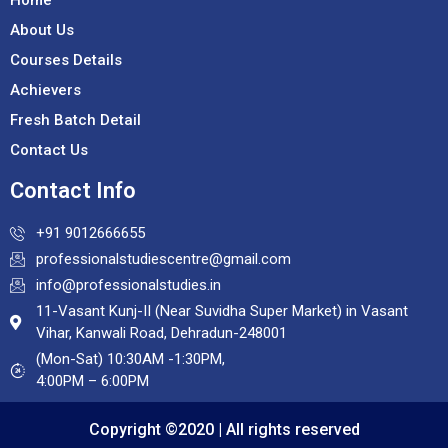
Home
About Us
Courses Details
Achievers
Fresh Batch Detail
Contact Us
Contact Info
+91 9012666655
professionalstudiescentre@gmail.com
info@professionalstudies.in
11-Vasant Kunj-II (Near Suvidha Super Market) in Vasant
Vihar, Kanwali Road, Dehradun-248001
(Mon-Sat) 10:30AM -1:30PM,
4:00PM – 6:00PM
Copyright ©2020 | All rights reserved