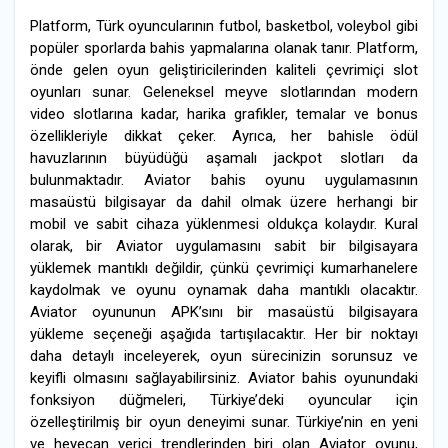
Platform, Türk oyuncularının futbol, basketbol, voleybol gibi
popüler sporlarda bahis yapmalarına olanak tanır. Platform,
önde gelen oyun geliştiricilerinden kaliteli çevrimiçi slot
oyunları sunar. Geleneksel meyve slotlarından modern
video slotlarına kadar, harika grafikler, temalar ve bonus
özellikleriyle dikkat çeker. Ayrıca, her bahisle ödül
havuzlarının büyüdüğü aşamalı jackpot slotları da
bulunmaktadır. Aviator bahis oyunu uygulamasının
masaüstü bilgisayar da dahil olmak üzere herhangi bir
mobil ve sabit cihaza yüklenmesi oldukça kolaydır. Kural
olarak, bir Aviator uygulamasını sabit bir bilgisayara
yüklemek mantıklı değildir, çünkü çevrimiçi kumarhanelere
kaydolmak ve oyunu oynamak daha mantıklı olacaktır.
Aviator oyununun APK’sını bir masaüstü bilgisayara
yükleme seçeneği aşağıda tartışılacaktır. Her bir noktayı
daha detaylı inceleyerek, oyun sürecinizin sorunsuz ve
keyifli olmasını sağlayabilirsiniz. Aviator bahis oyunundaki
fonksiyon düğmeleri, Türkiye’deki oyuncular için
özelleştirilmiş bir oyun deneyimi sunar. Türkiye’nin en yeni
ve heyecan verici trendlerinden biri olan Aviator oyunu,