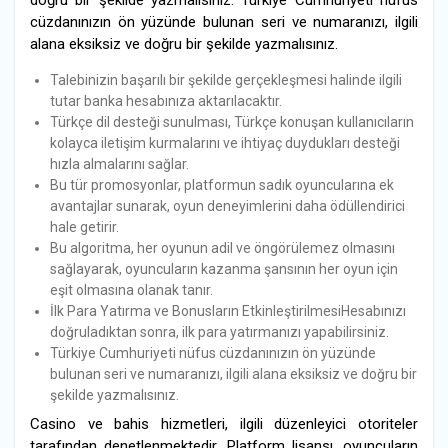
doğru bir şekilde yazmalısınız. Türkiye Cumhuriyeti nüfus
cüzdanınızın ön yüzünde bulunan seri ve numaranızı, ilgili
alana eksiksiz ve doğru bir şekilde yazmalısınız.
Talebinizin başarılı bir şekilde gerçekleşmesi halinde ilgili
tutar banka hesabınıza aktarılacaktır.
Türkçe dil desteği sunulması, Türkçe konuşan kullanıcıların
kolayca iletişim kurmalarını ve ihtiyaç duydukları desteği
hızla almalarını sağlar.
Bu tür promosyonlar, platformun sadık oyuncularına ek
avantajlar sunarak, oyun deneyimlerini daha ödüllendirici
hale getirir.
Bu algoritma, her oyunun adil ve öngörülemez olmasını
sağlayarak, oyuncuların kazanma şansının her oyun için
eşit olmasına olanak tanır.
İlk Para Yatırma ve Bonusların EtkinleştirilmesiHesabınızı
doğruladıktan sonra, ilk para yatırmanızı yapabilirsiniz.
Türkiye Cumhuriyeti nüfus cüzdanınızın ön yüzünde
bulunan seri ve numaranızı, ilgili alana eksiksiz ve doğru bir
şekilde yazmalısınız.
Casino ve bahis hizmetleri, ilgili düzenleyici otoriteler
tarafından denetlenmektedir. Platform lisansı, oyuncuların