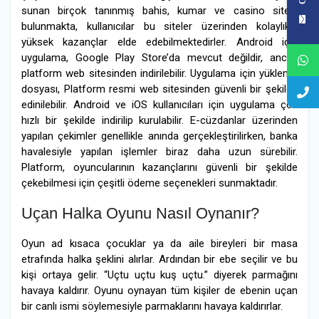
sunan birçok tanınmış bahis, kumar ve casino sitesi
bulunmakta, kullanıcılar bu siteler üzerinden kolaylıkla
yüksek kazançlar elde edebilmektedirler. Android için
uygulama, Google Play Store’da mevcut değildir, ancak
platform web sitesinden indirilebilir. Uygulama için yükleme
dosyası, Platform resmi web sitesinden güvenli bir şekilde
edinilebilir. Android ve iOS kullanıcıları için uygulama çok
hızlı bir şekilde indirilip kurulabilir. E-cüzdanlar üzerinden
yapılan çekimler genellikle anında gerçekleştirilirken, banka
havalesiyle yapılan işlemler biraz daha uzun sürebilir.
Platform, oyuncularının kazançlarını güvenli bir şekilde
çekebilmesi için çeşitli ödeme seçenekleri sunmaktadır.
Uçan Halka Oyunu Nasıl Oynanır?
Oyun ad kısaca çocuklar ya da aile bireyleri bir masa
etrafında halka şeklini alırlar. Ardından bir ebe seçilir ve bu
kişi ortaya gelir. “Uçtu uçtu kuş uçtu.” diyerek parmağını
havaya kaldırır. Oyunu oynayan tüm kişiler de ebenin uçan
bir canlı ismi söylemesiyle parmaklarını havaya kaldırırlar.