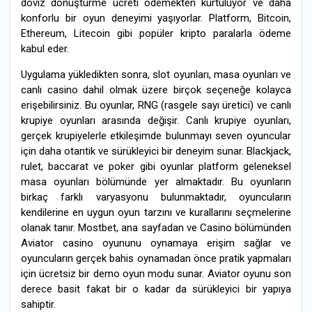
döviz dönüştürme ücreti ödemekten kurtuluyor ve daha
konforlu bir oyun deneyimi yaşıyorlar. Platform, Bitcoin,
Ethereum, Litecoin gibi popüler kripto paralarla ödeme
kabul eder.
Uygulama yükledikten sonra, slot oyunları, masa oyunları ve
canlı casino dahil olmak üzere birçok seçeneğe kolayca
erişebilirsiniz. Bu oyunlar, RNG (rasgele sayı üretici) ve canlı
krupiye oyunları arasında değişir. Canlı krupiye oyunları,
gerçek krupiyelerle etkileşimde bulunmayı seven oyuncular
için daha otantik ve sürükleyici bir deneyim sunar. Blackjack,
rulet, baccarat ve poker gibi oyunlar platform geleneksel
masa oyunları bölümünde yer almaktadır. Bu oyunların
birkaç farklı varyasyonu bulunmaktadır, oyuncuların
kendilerine en uygun oyun tarzını ve kurallarını seçmelerine
olanak tanır. Mostbet, ana sayfadan ve Casino bölümünden
Aviator casino oyununu oynamaya erişim sağlar ve
oyuncuların gerçek bahis oynamadan önce pratik yapmaları
için ücretsiz bir demo oyun modu sunar. Aviator oyunu son
derece basit fakat bir o kadar da sürükleyici bir yapıya
sahiptir.