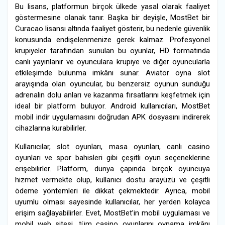
Bu lisans, platformun birçok ülkede yasal olarak faaliyet
göstermesine olanak tanır. Başka bir deyişle, MostBet bir
Curacao lisansı altında faaliyet gösterir, bu nedenle güvenlik
konusunda endişelenmenize gerek kalmaz. Profesyonel
krupiyeler tarafından sunulan bu oyunlar, HD formatında
canlı yayınlanır ve oyunculara krupiye ve diğer oyuncularla
etkileşimde bulunma imkânı sunar. Aviator oyna slot
arayışında olan oyuncular, bu benzersiz oyunun sunduğu
adrenalin dolu anları ve kazanma fırsatlarını keşfetmek için
ideal bir platform buluyor. Android kullanıcıları, MostBet
mobil indir uygulamasını doğrudan APK dosyasını indirerek
cihazlarına kurabilirler.
Kullanıcılar, slot oyunları, masa oyunları, canlı casino
oyunları ve spor bahisleri gibi çeşitli oyun seçeneklerine
erişebilirler. Platform, dünya çapında birçok oyuncuya
hizmet vermekte olup, kullanıcı dostu arayüzü ve çeşitli
ödeme yöntemleri ile dikkat çekmektedir. Ayrıca, mobil
uyumlu olması sayesinde kullanıcılar, her yerden kolayca
erişim sağlayabilirler. Evet, MostBet’in mobil uygulaması ve
mobil web sitesi, tüm casino oyunlarını oynama imkânı