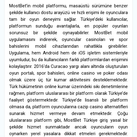
MostBet’in mobil platformu, masaüstü sürümüne benzer
şekilde kullanıcı dostu arayüzü ve hızlı erişimi ile oyunculara
tam bir oyun deneyimi sağlar. Türkiye’deki kullanıcılar,
platformun sunduğu avantajlarla, en popüler oyunları
sorunsuz bir şekilde oynayabilirler. MostBet mobil
uygulamasını indirerek, oyuncular casinoları ve spor
bahislerini mobil cihazlarından rahatlıkla girebilirler.
Uygulama, hem Android hem de iOS işletim sistemleriyle
uyumludur, bu da kullanıcıların farklı platformlardan erişimini
kolaylaştırır. 2016’da Curacao yargı alanı altında oluşturulan
oyun portalı, spor bahisleri, online casino ve poker odası
olmak üzere üç tür kumar aktivitesini desteklemektedir.
Türk hükümetinin online kumar üzerindeki sıkı denetimlerine
rağmen, platform uluslararası bir platform olarak Türkiye’de
faaliyet göstermektedir. Türkiye’de lisanslı bir platform
olmasa da, platform oyuncularına cazip casino alternatifleri
sunarak hizmet vermeye devam etmektedir. Çoğu
uluslararası platform gibi, MostBet Türkiye giriş yasal bir
şekilde hizmet sunmaktadır ancak oyuncuların oyun
oynarken yerel yasalara dikkat etmeleri gerekmektedir.