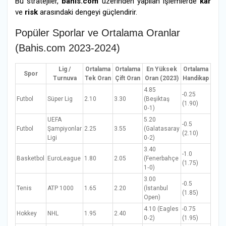
Bu stratejiler,
bahis.com
üzerinden yapılan işlemlerde
kâr
ve
risk
arasındaki dengeyi güçlendirir.
Popüler Sporlar ve Ortalama Oranlar
(Bahis.com 2023‑2024)
Lig /
Ortalama
Ortalama
En Yüksek
Ortalama
Spor
Turnuva
Tek Oran
Çift Oran
Oran (2023)
Handikap
4.85
-0.25
Futbol
Süper Lig
2.10
3.30
(Beşiktaş
(1.90)
0‑1)
UEFA
5.20
-0.5
Futbol
Şampiyonlar
2.25
3.55
(Galatasaray
(2.10)
Ligi
0‑2)
3.40
-1.0
Basketbol
EuroLeague
1.80
2.05
(Fenerbahçe
(1.75)
1‑0)
3.00
-0.5
Tenis
ATP 1000
1.65
2.20
(İstanbul
(1.85)
Open)
4.10 (Eagles
-0.75
Hokkey
NHL
1.95
2.40
0‑2)
(1.95)