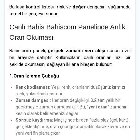
Bu kısa kontrol listesi,
risk
ve
değer
dengesini sağlamada
temel bir çerçeve sunar.
Canlı Bahis Bahiscom Panelinde Anlık
Oran Okuması
Bahis.com paneli,
gerçek zamanlı veri akışı
sunan özel
bir arayüze sahiptir. Kullanıcıların canlı oranları hızlı bir
şekilde okumasını sağlayan iki ana bileşen bulunur:
1.Oran İzleme Çubuğu
Renk kodlaması:
Yeşil renk, oranların düşüşünü; kırmızı
renk, yükselişini gösterir.
Zaman damgası:
Her oran değişikliği, 0,2 saniyelik bir
gecikmeyle zaman damgası alır. Bu, “
yeni oran
” zamanını
kesin olarak belirlemenizi sağlar.
Sonsuz kaydırma:
Maç içinde birden fazla olay (gol, kart)
gerçekleştiğinde, oran çubuğu otomatik olarak kayar ve en
yeni veri ön plana çıkar.