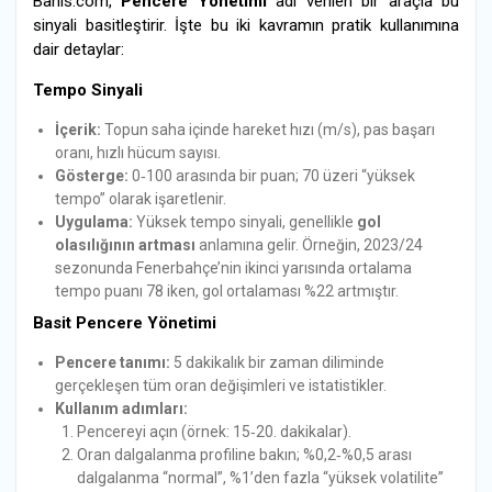
Bahis.com,
Pencere Yönetimi
adı verilen bir araçla bu
sinyali basitleştirir. İşte bu iki kavramın pratik kullanımına
dair detaylar:
Tempo Sinyali
İçerik:
Topun saha içinde hareket hızı (m/s), pas başarı
oranı, hızlı hücum sayısı.
Gösterge:
0‑100 arasında bir puan; 70 üzeri “yüksek
tempo” olarak işaretlenir.
Uygulama:
Yüksek tempo sinyali, genellikle
gol
olasılığının artması
anlamına gelir. Örneğin, 2023/24
sezonunda Fenerbahçe’nin ikinci yarısında ortalama
tempo puanı 78 iken, gol ortalaması %22 artmıştır.
Basit Pencere Yönetimi
Pencere tanımı:
5 dakikalık bir zaman diliminde
gerçekleşen tüm oran değişimleri ve istatistikler.
Kullanım adımları:
Pencereyi açın (örnek: 15‑20. dakikalar).
Oran dalgalanma profiline bakın; %0,2‑%0,5 arası
dalgalanma “normal”, %1’den fazla “yüksek volatilite”