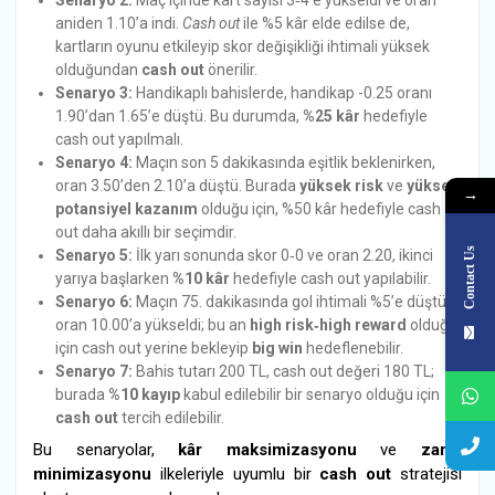
Senaryo 2:
Maç içinde kart sayısı 3‑4’e yükseldi ve oran
aniden 1.10’a indi.
Cash out
ile %5 kâr elde edilse de,
kartların oyunu etkileyip skor değişikliği ihtimali yüksek
olduğundan
cash out
önerilir.
Senaryo 3:
Handikaplı bahislerde, handikap -0.25 oranı
1.90’dan 1.65’e düştü. Bu durumda,
%25 kâr
hedefiyle
cash out yapılmalı.
Senaryo 4:
Maçın son 5 dakikasında eşitlik beklenirken,
oran 3.50’den 2.10’a düştü. Burada
yüksek risk
ve
yüksek
→
potansiyel kazanım
olduğu için, %50 kâr hedefiyle cash
out daha akıllı bir seçimdir.
Contact Us
Senaryo 5:
İlk yarı sonunda skor 0‑0 ve oran 2.20, ikinci
yarıya başlarken
%10 kâr
hedefiyle cash out yapılabilir.
Senaryo 6:
Maçın 75. dakikasında gol ihtimali %5’e düştü,
oran 10.00’a yükseldi; bu an
high risk‑high reward
olduğu
için cash out yerine bekleyip
big win
hedeflenebilir.
Senaryo 7:
Bahis tutarı 200 TL, cash out değeri 180 TL;
burada
%10 kayıp
kabul edilebilir bir senaryo olduğu için
cash out
tercih edilebilir.
Bu senaryolar,
kâr maksimizasyonu
ve
zarar
minimizasyonu
ilkeleriyle uyumlu bir
cash out
stratejisi