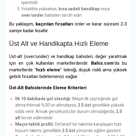
işaretidir.
Volatilite yüksekse,
kısa vadeli handikap
veya
over/under
bahisleri tercih edin.
Bu yaklaşım,
kaçırılan fırsatları
önler ve karar süresini 2‑3
saniye kadar kısaltır.
Üst Alt ve Handikapta Hızlı Eleme
Üst‑alt (over/under) ve handikap bahisleri, değer yaratmak
için en çok kullanılan marketlerdendir.
Bahis.com
’da bu
marketlerde “
hızlı eleme
” tekniği, düşük riskli ama yüksek
getirili fırsatları belirlemenizi sağlar.
Üst‑Alt Bahislerinde Eleme Kriterleri
İlk 10 dakikada gol olasılığı:
Maçın ilk çeyreğinde gol
atma ihtimali %30’un altındaysa,
2.5 üst
genellikle yüksek
odds verir. Ancak gerçeküstü bir durum olmadığında,
2.5
alt
tercih edilmelidir.
Maçın taktik profili:
Defansif bir takımla karşılaşan hızlı
hücum takımı, genellikle
2.5 üst
yönünde eğilim gösterir.