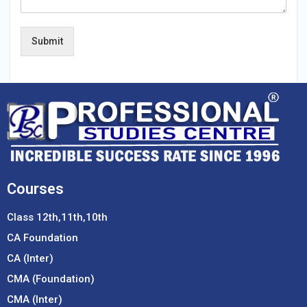
Submit
Courses
Class 12th,11th,10th
CA Foundation
CA (Inter)
CMA (Foundation)
CMA (Inter)