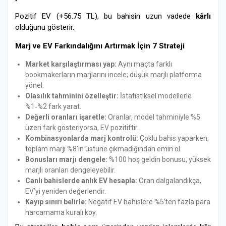
Pozitif EV (+56.75 TL), bu bahisin uzun vadede
kârlı
olduğunu gösterir.
Marj ve EV Farkındalığını Artırmak İçin 7 Strateji
Market karşılaştırması yap:
Aynı maçta farklı
bookmakerların marjlarını incele; düşük marjlı platforma
yönel.
Olasılık tahminini özelleştir:
İstatistiksel modellerle
%1‑%2 fark yarat.
Değerli oranları işaretle:
Oranlar, model tahminiyle %5
üzeri fark gösteriyorsa, EV pozitiftir.
Kombinasyonlarda marj kontrolü:
Çoklu bahis yaparken,
toplam marjı %8’in üstüne çıkmadığından emin ol.
Bonusları marjı dengele:
%100 hoş geldin bonusu, yüksek
marjlı oranları dengeleyebilir.
Canlı bahislerde anlık EV hesapla:
Oran dalgalandıkça,
EV’yi yeniden değerlendir.
Kayıp sınırı belirle:
Negatif EV bahislere %5’ten fazla para
harcamama kuralı koy.