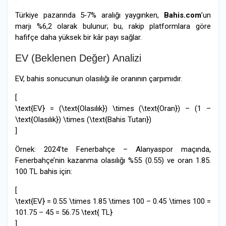
Türkiye pazarında 5‑7% aralığı yaygınken,
Bahis.com
’un
marjı %6,2 olarak bulunur; bu, rakip platformlara göre
hafifçe daha yüksek bir kâr payı sağlar.
EV (Beklenen Değer) Analizi
EV, bahis sonucunun olasılığı ile oranının çarpımıdır.
[
\text{EV} = (\text{Olasılık}) \times (\text{Oran}) – (1 –
\text{Olasılık}) \times (\text{Bahis Tutarı})
]
Örnek: 2024’te Fenerbahçe – Alanyaspor maçında,
Fenerbahçe’nin kazanma olasılığı %55 (0.55) ve oran 1.85.
100 TL bahis için:
[
\text{EV} = 0.55 \times 1.85 \times 100 – 0.45 \times 100 =
101.75 – 45 = 56.75 \text{ TL}
]