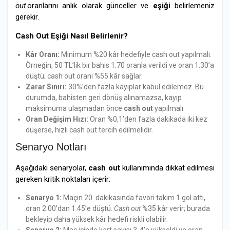
out
oranlarını anlık olarak günceller ve
eşiği
belirlemeniz
gerekir.
Cash Out Eşiği Nasıl Belirlenir?
Kâr Oranı:
Minimum %20 kâr hedefiyle cash out yapılmalı.
Örneğin, 50 TL’lik bir bahis 1.70 oranla verildi ve oran 1.30’a
düştü; cash out oranı %55 kâr sağlar.
Zarar Sınırı:
30%’den fazla kayıplar kabul edilemez. Bu
durumda, bahisten geri dönüş alınamazsa, kayıp
maksimuma ulaşmadan önce
cash out
yapılmalı.
Oran Değişim Hızı:
Oran %0,1’den fazla dakikada iki kez
düşerse, hızlı cash out tercih edilmelidir.
Senaryo Notları
Aşağıdaki senaryolar,
cash out
kullanımında dikkat edilmesi
gereken kritik noktaları içerir:
Senaryo 1:
Maçın 20. dakikasında favori takım 1 gol attı,
oran 2.00’dan 1.45’e düştü.
Cash out
%35 kâr verir; burada
bekleyip daha yüksek kâr hedefi riskli olabilir.