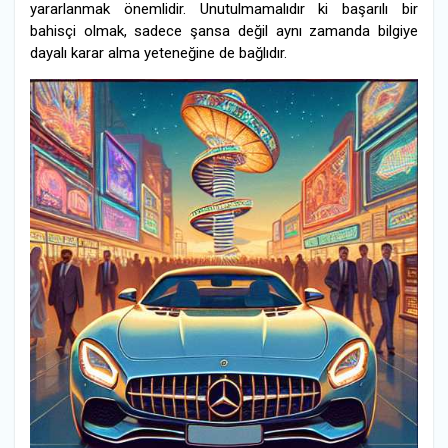
yararlanmak önemlidir. Unutulmamalıdır ki başarılı bir
bahisçi olmak, sadece şansa değil aynı zamanda bilgiye
dayalı karar alma yeteneğine de bağlıdır.