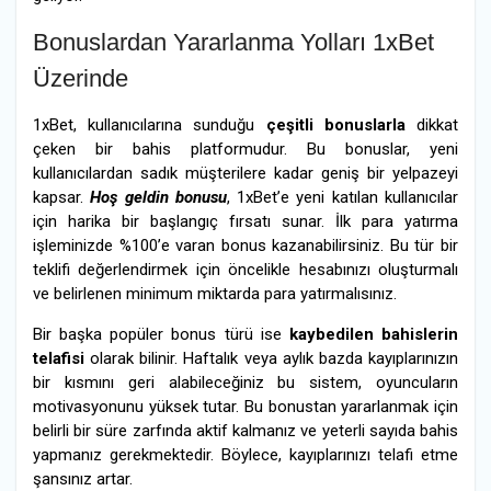
Bonuslardan Yararlanma Yolları 1xBet
Üzerinde
1xBet, kullanıcılarına sunduğu
çeşitli bonuslarla
dikkat
çeken bir bahis platformudur. Bu bonuslar, yeni
kullanıcılardan sadık müşterilere kadar geniş bir yelpazeyi
kapsar.
Hoş geldin bonusu
, 1xBet’e yeni katılan kullanıcılar
için harika bir başlangıç fırsatı sunar. İlk para yatırma
işleminizde %100’e varan bonus kazanabilirsiniz. Bu tür bir
teklifi değerlendirmek için öncelikle hesabınızı oluşturmalı
ve belirlenen minimum miktarda para yatırmalısınız.
Bir başka popüler bonus türü ise
kaybedilen bahislerin
telafisi
olarak bilinir. Haftalık veya aylık bazda kayıplarınızın
bir kısmını geri alabileceğiniz bu sistem, oyuncuların
motivasyonunu yüksek tutar. Bu bonustan yararlanmak için
belirli bir süre zarfında aktif kalmanız ve yeterli sayıda bahis
yapmanız gerekmektedir. Böylece, kayıplarınızı telafi etme
şansınız artar.