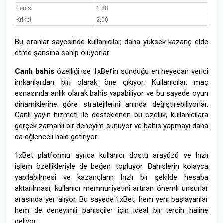
Tenis
1.88
Kriket
2.00
Bu oranlar sayesinde kullanıcılar, daha yüksek kazanç elde
etme şansına sahip oluyorlar.
Canlı bahis
özelliği ise 1xBet’in sunduğu en heyecan verici
imkanlardan biri olarak öne çıkıyor. Kullanıcılar, maç
esnasında anlık olarak bahis yapabiliyor ve bu sayede oyun
dinamiklerine göre stratejilerini anında değiştirebiliyorlar.
Canlı yayın hizmeti ile desteklenen bu özellik, kullanıcılara
gerçek zamanlı bir deneyim sunuyor ve bahis yapmayı daha
da eğlenceli hale getiriyor.
1xBet platformu ayrıca kullanıcı dostu arayüzü ve hızlı
işlem özellikleriyle de beğeni topluyor. Bahislerin kolayca
yapılabilmesi ve kazançların hızlı bir şekilde hesaba
aktarılması, kullanıcı memnuniyetini artıran önemli unsurlar
arasında yer alıyor. Bu sayede 1xBet, hem yeni başlayanlar
hem de deneyimli bahisçiler için ideal bir tercih haline
geliyor.