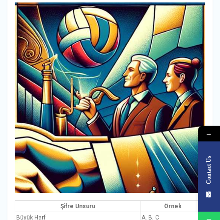
→
Contact Us
Şifre Unsuru
Örnek
Büyük Harf
A, B, C