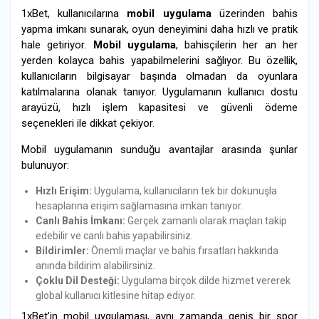
1xBet, kullanıcılarına
mobil uygulama
üzerinden bahis
yapma imkanı sunarak, oyun deneyimini daha hızlı ve pratik
hale getiriyor.
Mobil uygulama
, bahisçilerin her an her
yerden kolayca bahis yapabilmelerini sağlıyor. Bu özellik,
kullanıcıların bilgisayar başında olmadan da oyunlara
katılmalarına olanak tanıyor. Uygulamanın kullanıcı dostu
arayüzü, hızlı işlem kapasitesi ve güvenli ödeme
seçenekleri ile dikkat çekiyor.
Mobil uygulamanın sunduğu avantajlar arasında şunlar
bulunuyor:
Hızlı Erişim:
Uygulama, kullanıcıların tek bir dokunuşla
hesaplarına erişim sağlamasına imkan tanıyor.
Canlı Bahis İmkanı:
Gerçek zamanlı olarak maçları takip
edebilir ve canlı bahis yapabilirsiniz.
Bildirimler:
Önemli maçlar ve bahis fırsatları hakkında
anında bildirim alabilirsiniz.
Çoklu Dil Desteği:
Uygulama birçok dilde hizmet vererek
global kullanıcı kitlesine hitap ediyor.
1xBet’in mobil uygulaması, aynı zamanda geniş bir spor