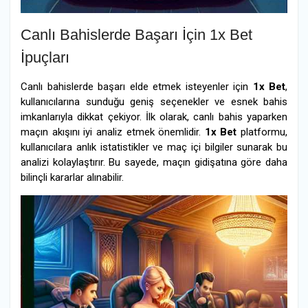
Canlı Bahislerde Başarı İçin 1x Bet
İpuçları
Canlı bahislerde başarı elde etmek isteyenler için
1x Bet
,
kullanıcılarına sunduğu geniş seçenekler ve esnek bahis
imkanlarıyla dikkat çekiyor. İlk olarak, canlı bahis yaparken
maçın akışını iyi analiz etmek önemlidir.
1x Bet
platformu,
kullanıcılara anlık istatistikler ve maç içi bilgiler sunarak bu
analizi kolaylaştırır. Bu sayede, maçın gidişatına göre daha
bilinçli kararlar alınabilir.