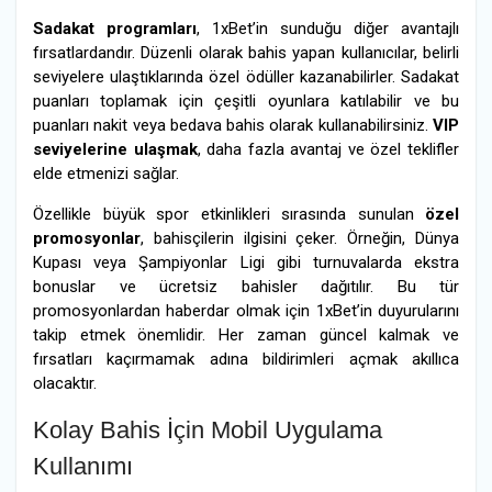
Sadakat programları
, 1xBet’in sunduğu diğer avantajlı
fırsatlardandır. Düzenli olarak bahis yapan kullanıcılar, belirli
seviyelere ulaştıklarında özel ödüller kazanabilirler. Sadakat
puanları toplamak için çeşitli oyunlara katılabilir ve bu
puanları nakit veya bedava bahis olarak kullanabilirsiniz.
VIP
seviyelerine ulaşmak
, daha fazla avantaj ve özel teklifler
elde etmenizi sağlar.
Özellikle büyük spor etkinlikleri sırasında sunulan
özel
promosyonlar
, bahisçilerin ilgisini çeker. Örneğin, Dünya
Kupası veya Şampiyonlar Ligi gibi turnuvalarda ekstra
bonuslar ve ücretsiz bahisler dağıtılır. Bu tür
promosyonlardan haberdar olmak için 1xBet’in duyurularını
takip etmek önemlidir. Her zaman güncel kalmak ve
fırsatları kaçırmamak adına bildirimleri açmak akıllıca
olacaktır.
Kolay Bahis İçin Mobil Uygulama
Kullanımı