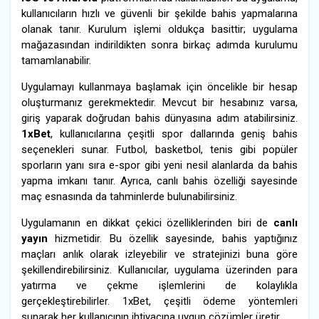
kullanıcıların hızlı ve güvenli bir şekilde bahis yapmalarına
olanak tanır. Kurulum işlemi oldukça basittir; uygulama
mağazasından indirildikten sonra birkaç adımda kurulumu
tamamlanabilir.
Uygulamayı kullanmaya başlamak için öncelikle bir hesap
oluşturmanız gerekmektedir. Mevcut bir hesabınız varsa,
giriş yaparak doğrudan bahis dünyasına adım atabilirsiniz.
1xBet
, kullanıcılarına çeşitli spor dallarında geniş bahis
seçenekleri sunar. Futbol, basketbol, tenis gibi popüler
sporların yanı sıra e-spor gibi yeni nesil alanlarda da bahis
yapma imkanı tanır. Ayrıca, canlı bahis özelliği sayesinde
maç esnasında da tahminlerde bulunabilirsiniz.
Uygulamanın en dikkat çekici özelliklerinden biri de
canlı
yayın
hizmetidir. Bu özellik sayesinde, bahis yaptığınız
maçları anlık olarak izleyebilir ve stratejinizi buna göre
şekillendirebilirsiniz. Kullanıcılar, uygulama üzerinden para
yatırma ve çekme işlemlerini de kolaylıkla
gerçekleştirebilirler. 1xBet, çeşitli ödeme yöntemleri
sunarak her kullanıcının ihtiyacına uygun çözümler üretir.