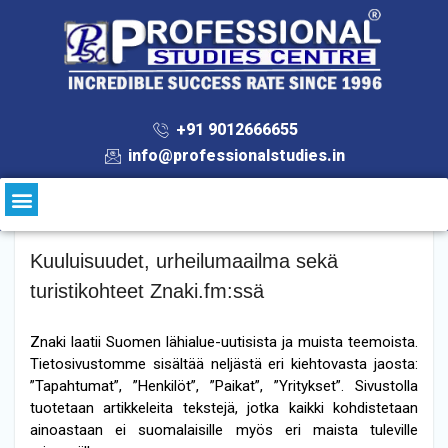
+91 9012666655
info@professionalstudies.in
Kuuluisuudet, urheilumaailma sekä
turistikohteet Znaki.fm:ssä
Znaki laatii Suomen lähialue-uutisista ja muista teemoista.
Tietosivustomme sisältää neljästä eri kiehtovasta jaosta:
”Tapahtumat”, ”Henkilöt”, ”Paikat”, ”Yritykset”. Sivustolla
tuotetaan artikkeleita tekstejä, jotka kaikki kohdistetaan
ainoastaan ei suomalaisille myös eri maista tuleville