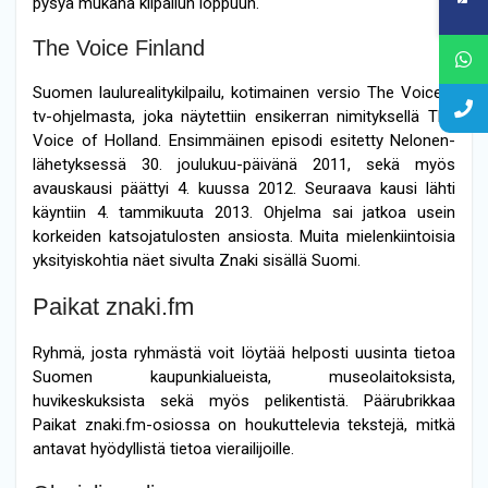
pysyä mukana kilpailun loppuun.
The Voice Finland
Suomen laulurealitykilpailu, kotimainen versio The Voice -
tv-ohjelmasta, joka näytettiin ensikerran nimityksellä The
Voice of Holland. Ensimmäinen episodi esitetty Nelonen-
lähetyksessä 30. joulukuu-päivänä 2011, sekä myös
avauskausi päättyi 4. kuussa 2012. Seuraava kausi lähti
käyntiin 4. tammikuuta 2013. Ohjelma sai jatkoa usein
korkeiden katsojatulosten ansiosta. Muita mielenkiintoisia
yksityiskohtia näet sivulta Znaki sisällä Suomi.
Paikat znaki.fm
Ryhmä, josta ryhmästä voit löytää helposti uusinta tietoa
Suomen kaupunkialueista, museolaitoksista,
huvikeskuksista sekä myös pelikentistä. Päärubrikkaa
Paikat znaki.fm-osiossa on houkuttelevia tekstejä, mitkä
antavat hyödyllistä tietoa vierailijoille.