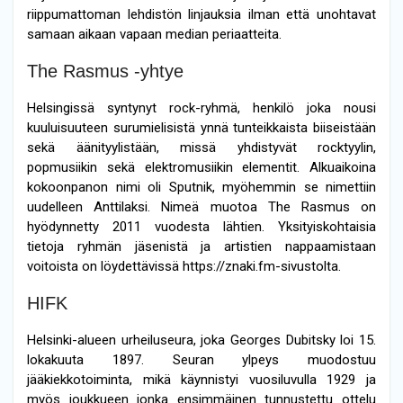
riippumattoman lehdistön linjauksia ilman että unohtavat
samaan aikaan vapaan median periaatteita.
The Rasmus -yhtye
Helsingissä syntynyt rock-ryhmä, henkilö joka nousi
kuuluisuuteen surumielisistä ynnä tunteikkaista biiseistään
sekä äänityylistään, missä yhdistyvät rocktyylin,
popmusiikin sekä elektromusiikin elementit. Alkuaikoina
kokoonpanon nimi oli Sputnik, myöhemmin se nimettiin
uudelleen Anttilaksi. Nimeä muotoa The Rasmus on
hyödynnetty 2011 vuodesta lähtien. Yksityiskohtaisia
tietoja ryhmän jäsenistä ja artistien nappaamistaan
voitoista on löydettävissä https://znaki.fm-sivustolta.
HIFK
Helsinki-alueen urheiluseura, joka Georges Dubitsky loi 15.
lokakuuta 1897. Seuran ylpeys muodostuu
jääkiekkotoiminta, mikä käynnistyi vuosiluvulla 1929 ja
myös joukkueen jonka ensimmäinen tunnustettu ottelu