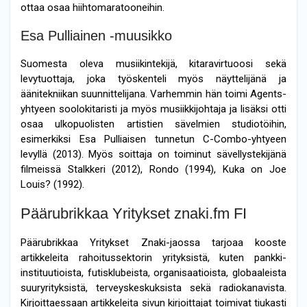
ottaa osaa hiihtomaratooneihin.
Esa Pulliainen -muusikko
Suomesta oleva musiikintekijä, kitaravirtuoosi sekä
levytuottaja, joka työskenteli myös näyttelijänä ja
äänitekniikan suunnittelijana. Varhemmin hän toimi Agents-
yhtyeen soolokitaristi ja myös musiikkijohtaja ja lisäksi otti
osaa ulkopuolisten artistien sävelmien studiotöihin,
esimerkiksi Esa Pulliaisen tunnetun C-Combo-yhtyeen
levyllä (2013). Myös soittaja on toiminut sävellystekijänä
filmeissä Stalkkeri (2012), Rondo (1994), Kuka on Joe
Louis? (1992).
Päärubrikkaa Yritykset znaki.fm FI
Päärubrikkaa Yritykset Znaki-jaossa tarjoaa kooste
artikkeleita rahoitussektorin yrityksistä, kuten pankki-
instituutioista, futisklubeista, organisaatioista, globaaleista
suuryrityksistä, terveyskeskuksista sekä radiokanavista.
Kirjoittaessaan artikkeleita sivun kirjoittajat toimivat tiukasti