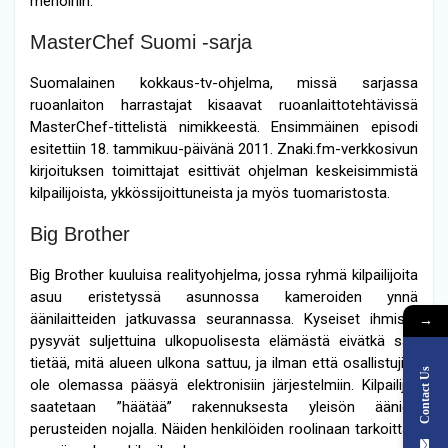
menoihin.
MasterChef Suomi -sarja
Suomalainen kokkaus-tv-ohjelma, missä sarjassa
ruoanlaiton harrastajat kisaavat ruoanlaittotehtävissä
MasterChef-tittelistä nimikkeestä. Ensimmäinen episodi
esitettiin 18. tammikuu-päivänä 2011. Znaki.fm-verkkosivun
kirjoituksen toimittajat esittivät ohjelman keskeisimmistä
kilpailijoista, ykkössijoittuneista ja myös tuomaristosta.
Big Brother
Big Brother kuuluisa realityohjelma, jossa ryhmä kilpailijoita
asuu eristetyssä asunnossa kameroiden ynnä
äänilaitteiden jatkuvassa seurannassa. Kyseiset ihmiset
→
pysyvät suljettuina ulkopuolisesta elämästä eivätkä saa
tietää, mitä alueen ulkona sattuu, ja ilman että osallistujilla
Contact Us
ole olemassa pääsyä elektronisiin järjestelmiin. Kilpailijat
saatetaan ”häätää” rakennuksesta yleisön äänien
perusteiden nojalla. Näiden henkilöiden roolinaan tarkoittaa