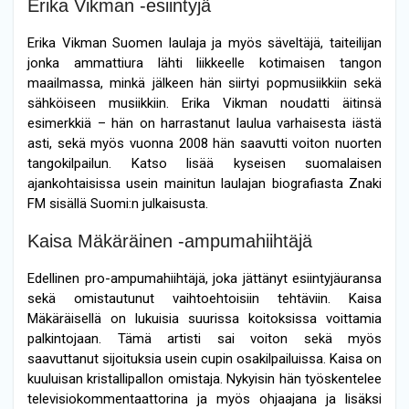
Erika Vikman -esiintyjä
Erika Vikman Suomen laulaja ja myös säveltäjä, taiteilijan
jonka ammattiura lähti liikkeelle kotimaisen tangon
maailmassa, minkä jälkeen hän siirtyi popmusiikkiin sekä
sähköiseen musiikkiin. Erika Vikman noudatti äitinsä
esimerkkiä – hän on harrastanut laulua varhaisesta iästä
asti, sekä myös vuonna 2008 hän saavutti voiton nuorten
tangokilpailun. Katso lisää kyseisen suomalaisen
ajankohtaisissa usein mainitun laulajan biografiasta Znaki
FM sisällä Suomi:n julkaisusta.
Kaisa Mäkäräinen -ampumahiihtäjä
Edellinen pro-ampumahiihtäjä, joka jättänyt esiintyjäuransa
sekä omistautunut vaihtoehtoisiin tehtäviin. Kaisa
Mäkäräisellä on lukuisia suurissa koitoksissa voittamia
palkintojaan. Tämä artisti sai voiton sekä myös
saavuttanut sijoituksia usein cupin osakilpailuissa. Kaisa on
kuuluisan kristallipallon omistaja. Nykyisin hän työskentelee
televisiokommentaattorina ja myös ohjaajana ja lisäksi