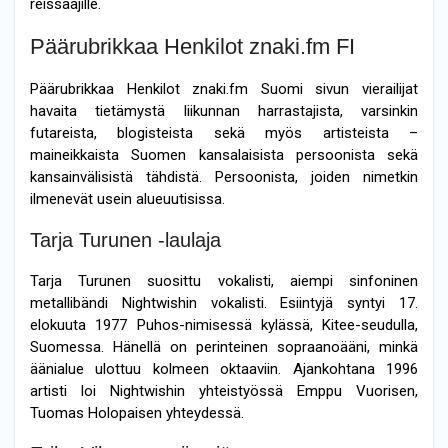
reissaajille.
Päärubrikkaa Henkilot znaki.fm FI
Päärubrikkaa Henkilot znaki.fm Suomi sivun vierailijat
havaita tietämystä liikunnan harrastajista, varsinkin
futareista, blogisteista sekä myös artisteista –
maineikkaista Suomen kansalaisista persoonista sekä
kansainvälisistä tähdistä. Persoonista, joiden nimetkin
ilmenevät usein alueuutisissa.
Tarja Turunen -laulaja
Tarja Turunen suosittu vokalisti, aiempi sinfoninen
metallibändi Nightwishin vokalisti. Esiintyjä syntyi 17.
elokuuta 1977 Puhos-nimisessä kylässä, Kitee-seudulla,
Suomessa. Hänellä on perinteinen sopraanoääni, minkä
äänialue ulottuu kolmeen oktaaviin. Ajankohtana 1996
artisti loi Nightwishin yhteistyössä Emppu Vuorisen,
Tuomas Holopaisen yhteydessä.