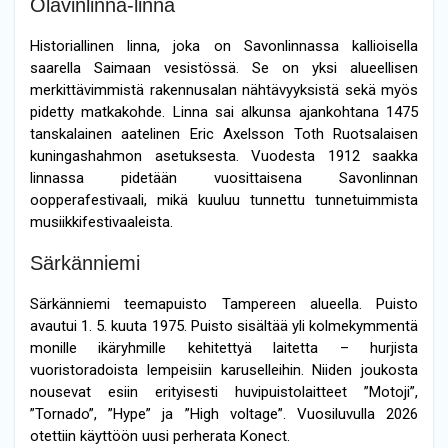
Olavinlinna-linna
Historiallinen linna, joka on Savonlinnassa kallioisella
saarella Saimaan vesistössä. Se on yksi alueellisen
merkittävimmistä rakennusalan nähtävyyksistä sekä myös
pidetty matkakohde. Linna sai alkunsa ajankohtana 1475
tanskalainen aatelinen Eric Axelsson Toth Ruotsalaisen
kuningashahmon asetuksesta. Vuodesta 1912 saakka
linnassa pidetään vuosittaisena Savonlinnan
oopperafestivaali, mikä kuuluu tunnettu tunnetuimmista
musiikkifestivaaleista.
Särkänniemi
Särkänniemi teemapuisto Tampereen alueella. Puisto
avautui 1. 5. kuuta 1975. Puisto sisältää yli kolmekymmentä
monille ikäryhmille kehitettyä laitetta – hurjista
vuoristoradoista lempeisiin karuselleihin. Niiden joukosta
nousevat esiin erityisesti huvipuistolaitteet ”Motoji”,
”Tornado”, ”Hype” ja ”High voltage”. Vuosiluvulla 2026
otettiin käyttöön uusi perherata Konect.