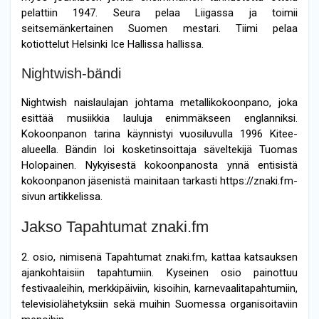
pelattiin 1947. Seura pelaa Liigassa ja toimii
seitsemänkertainen Suomen mestari. Tiimi pelaa
kotiottelut Helsinki Ice Hallissa hallissa.
Nightwish-bändi
Nightwish naislaulajan johtama metallikokoonpano, joka
esittää musiikkia lauluja enimmäkseen englanniksi.
Kokoonpanon tarina käynnistyi vuosiluvulla 1996 Kitee-
alueella. Bändin loi kosketinsoittaja säveltekijä Tuomas
Holopainen. Nykyisestä kokoonpanosta ynnä entisistä
kokoonpanon jäsenistä mainitaan tarkasti https://znaki.fm-
sivun artikkelissa.
Jakso Tapahtumat znaki.fm
2. osio, nimisenä Tapahtumat znaki.fm, kattaa katsauksen
ajankohtaisiin tapahtumiin. Kyseinen osio painottuu
festivaaleihin, merkkipäiviin, kisoihin, karnevaalitapahtumiin,
televisiolähetyksiin sekä muihin Suomessa organisoitaviin