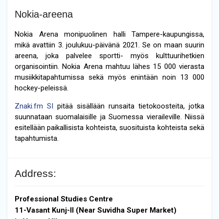
Nokia-areena
Nokia Arena monipuolinen halli Tampere-kaupungissa,
mikä avattiin 3. joulukuu-päivänä 2021. Se on maan suurin
areena, joka palvelee sportti- myös kulttuurihetkien
organisointiin. Nokia Arena mahtuu lähes 15 000 vierasta
musiikkitapahtumissa sekä myös enintään noin 13 000
hockey-peleissä.
Znaki.fm SI
pitää sisällään runsaita tietokoosteita, jotka
suunnataan suomalaisille ja Suomessa vieraileville. Niissä
esitellään paikallisista kohteista, suosituista kohteista sekä
tapahtumista.
Address:
Professional Studies Centre
11-Vasant Kunj-II (Near Suvidha Super Market)