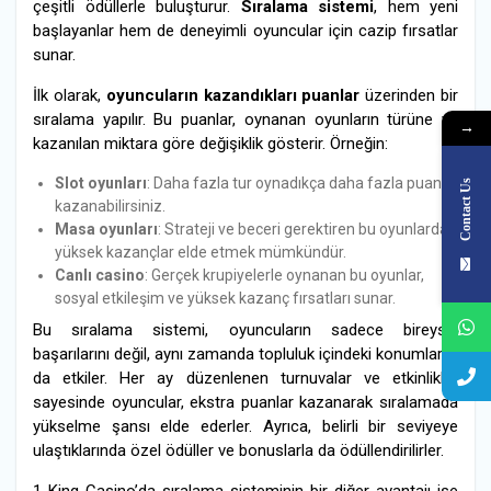
çeşitli ödüllerle buluşturur.
Sıralama sistemi
, hem yeni
başlayanlar hem de deneyimli oyuncular için cazip fırsatlar
sunar.
İlk olarak,
oyuncuların kazandıkları puanlar
üzerinden bir
sıralama yapılır. Bu puanlar, oynanan oyunların türüne ve
→
kazanılan miktara göre değişiklik gösterir. Örneğin:
Slot oyunları
: Daha fazla tur oynadıkça daha fazla puan
Contact Us
kazanabilirsiniz.
Masa oyunları
: Strateji ve beceri gerektiren bu oyunlarda
yüksek kazançlar elde etmek mümkündür.
Canlı casino
: Gerçek krupiyelerle oynanan bu oyunlar,
sosyal etkileşim ve yüksek kazanç fırsatları sunar.
Bu sıralama sistemi, oyuncuların sadece bireysel
başarılarını değil, aynı zamanda topluluk içindeki konumlarını
da etkiler. Her ay düzenlenen turnuvalar ve etkinlikler
sayesinde oyuncular, ekstra puanlar kazanarak sıralamada
yükselme şansı elde ederler. Ayrıca, belirli bir seviyeye
ulaştıklarında özel ödüller ve bonuslarla da ödüllendirilirler.