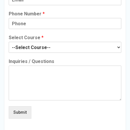
Phone Number
*
Select Course
*
Inquiries / Questions
Submit