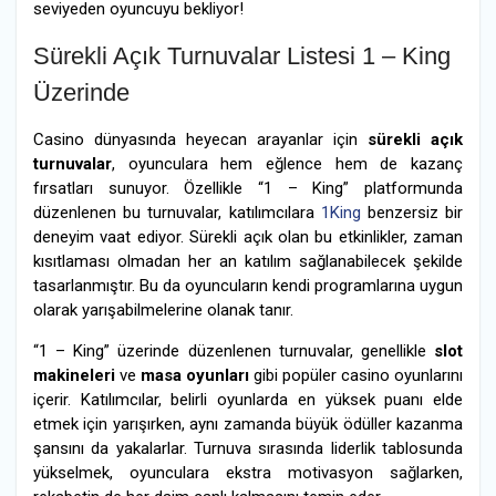
seviyeden oyuncuyu bekliyor!
Sürekli Açık Turnuvalar Listesi 1 – King
Üzerinde
Casino dünyasında heyecan arayanlar için
sürekli açık
turnuvalar
, oyunculara hem eğlence hem de kazanç
fırsatları sunuyor. Özellikle “1 – King” platformunda
düzenlenen bu turnuvalar, katılımcılara
1King
benzersiz bir
deneyim vaat ediyor. Sürekli açık olan bu etkinlikler, zaman
kısıtlaması olmadan her an katılım sağlanabilecek şekilde
tasarlanmıştır. Bu da oyuncuların kendi programlarına uygun
olarak yarışabilmelerine olanak tanır.
“1 – King” üzerinde düzenlenen turnuvalar, genellikle
slot
makineleri
ve
masa oyunları
gibi popüler casino oyunlarını
içerir. Katılımcılar, belirli oyunlarda en yüksek puanı elde
etmek için yarışırken, aynı zamanda büyük ödüller kazanma
şansını da yakalarlar. Turnuva sırasında liderlik tablosunda
yükselmek, oyunculara ekstra motivasyon sağlarken,