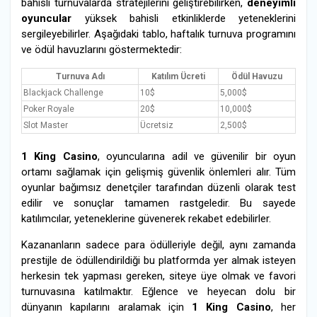
bahisli turnuvalarda stratejilerini geliştirebilirken,
deneyimli
oyuncular
yüksek bahisli etkinliklerde yeteneklerini
sergileyebilirler. Aşağıdaki tablo, haftalık turnuva programını
ve ödül havuzlarını göstermektedir:
Turnuva Adı
Katılım Ücreti
Ödül Havuzu
Blackjack Challenge
10$
5,000$
Poker Royale
20$
10,000$
Slot Master
Ücretsiz
2,500$
1 King Casino
, oyuncularına adil ve güvenilir bir oyun
ortamı sağlamak için gelişmiş güvenlik önlemleri alır. Tüm
oyunlar bağımsız denetçiler tarafından düzenli olarak test
edilir ve sonuçlar tamamen rastgeledir. Bu sayede
katılımcılar, yeteneklerine güvenerek rekabet edebilirler.
Kazananların sadece para ödülleriyle değil, aynı zamanda
prestijle de ödüllendirildiği bu platformda yer almak isteyen
herkesin tek yapması gereken, siteye üye olmak ve favori
turnuvasına katılmaktır. Eğlence ve heyecan dolu bir
dünyanın kapılarını aralamak için
1 King Casino
, her