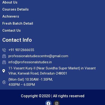
About Us
Courses Details
Achievers
Fresh Batch Detail
Contact Us
Contact Info
+91 9012666655
professionalstudiescentre@gmail.com
info@professionalstudies.in
11-Vasant Kunj-II (Near Suvidha Super Market) in Vasant
Vihar, Kanwali Road, Dehradun-248001
(Mon-Sat) 10:30AM -1:30PM,
4:00PM – 6:00PM
Copyright ©2020 | All rights reserved