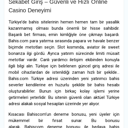
Sekabet Giriş – Güvenli ve Hızlı Online
Casino Deneyimi
Türkiye’de bahis sitelerinin hemen hemen tam bir yasallık
kazanmamış olması bunda önemli bir hisse sahibidir.
Başarılı bet firması, emin kimliğiyle öne çıkmayı başardı.
Bahis.com para yatırma sırasında papara ve havale benzer
biçimde metotları seçin. Slot kısmında, aviator ile sweet
bonanza ilgi gördü. Ayrıca yatırım sürecinde limiti müsait
metotlar vardır. Canlı yardımcı iletişim ekibinden konuyla
ilgili bilgi alın. Türkiye için belirlenen güncel giriş adresi ile
mobil cihazlardan de istenildiği zaman hızlı bir şekilde…
Bahis.com Türkiye adresi üzerinden yeni yatırımcı bahis
severler kendilerine en huzurlu şekilde bir bahis hesabı
oluşturabilirler. Bunun için birkaç kolay işlemi yerine
getirmeleri yeterlidir. Bu sitenin güvenli olan aktüel Türkiye
adresi alakalı sosyal hesapları üzerinde yer alıyor.
Kısacası Bahiscom’un deneme bonusu, yeni üyeler için
mükemmel bir fırsat sunar. Bu bonusu
alarak, Bahiscom deneme bonusu ile bedava bahis