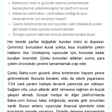
Bahiscom, hızlı ve güvenilir ödeme yöntemleriyle
kazançlarınızı çekebileceğiniz bir platform sunar.
Iddaa’nın canlı bahis / canlı iddaa özelliği ile spor
heyecanını bir üst seviyeye taşıyın!
Casino bölümünde ise slot oyunları, rulet, blackjack, poker
gibi klasik masa oyunları bulunmaktadır.
Örneğin yatırım talimatı verince anında hesaba düşer.
Her birinde şartlar değişikdır bundan ötürü iyi düşünün.
Çevrimsiz bonusların kuralı yoktur, kısa müddette çekim
hakkınız olur. Ustalaşmış oyuncular için, bonuslar kadar
kuralları önemlidir. Çünkü bonusları aldıktan sonra, para
çekim öncesinde çevrimi tamamlamak icap eder.
Çünkü Bahis.com güvenli olma kriterlerinin hepsini yerine
getirmektedir. Bununla beraber, oldu da sıkıntı yaşarsanız
7/24 canlı yardım hattıyla devamlı yanınızda yer ediniyor.
Sağlam ofis, uzun yıllardır aktif olmasına rağmen en küçük
şikayet almadı. Sosyal medya ile diğer platformlarda
Bahis.com bonus talep ettiğinizde, anında gelir yorumları
vardır. Bunun anlamı, oyuncular finansal işlemlerle öteki
konularda mesele yaşamaz. Örneğin deneme kapsamında