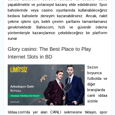
yapabilmekte ve potansiyel kazanç elde edebilirsiniz. Spor
bahislerinde veya casino oyunlarında kullanabileceğiniz
bedava bahislerle deneyim kazanabilirsiniz. Ancak, nakit
çekme işlemi için, belirli çevrim şartlarını tamamlamanız
gerekmektedir. Bahiscom, hızlı ve güvenilir ödeme
yöntemleriyle kazançlarınızı çekebileceğiniz bir platform
sunar.
Glory casino: The Best Place to Play
Internet Slots in BD
Sezon
boyunca
futbolda ve
diğer
branşlarda
canlı iddaa
sizinle.
Iddaa.com’da yer alan CANLI sekmesine tıklayın, spor