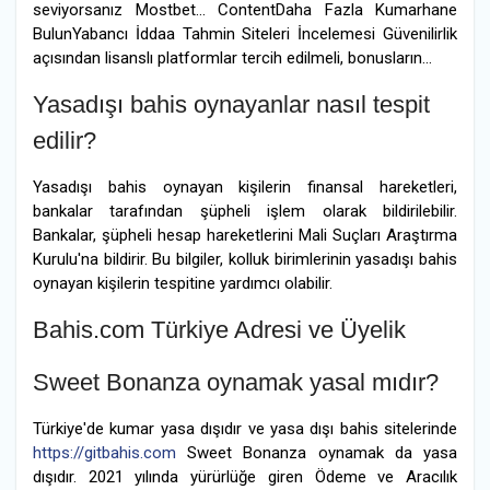
seviyorsanız Mostbet… ContentDaha Fazla Kumarhane
BulunYabancı İddaa Tahmin Siteleri İncelemesi Güvenilirlik
açısından lisanslı platformlar tercih edilmeli, bonusların…
Yasadışı bahis oynayanlar nasıl tespit
edilir?
Yasadışı bahis oynayan kişilerin finansal hareketleri,
bankalar tarafından şüpheli işlem olarak bildirilebilir.
Bankalar, şüpheli hesap hareketlerini Mali Suçları Araştırma
Kurulu'na bildirir. Bu bilgiler, kolluk birimlerinin yasadışı bahis
oynayan kişilerin tespitine yardımcı olabilir.
Bahis.com Türkiye Adresi ve Üyelik
Sweet Bonanza oynamak yasal mıdır?
Türkiye'de kumar yasa dışıdır ve yasa dışı bahis sitelerinde
https://gitbahis.com
Sweet Bonanza oynamak da yasa
dışıdır. 2021 yılında yürürlüğe giren Ödeme ve Aracılık